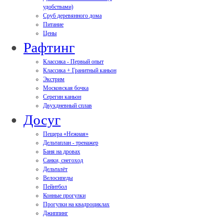
удобствами)
Сруб деревянного дома
Питание
Цены
Рафтинг
Классика - Первый опыт
Классика + Гранитный каньон
Экстрим
Московская бочка
Серегин каньон
Двухдневный сплав
Досуг
Пещера «Нежная»
Дельтаплан - тренажер
Баня на дровах
Cанки, снегоход
Дельталёт
Велосипеды
Пейнтбол
Конные прогулки
Прогулки на квадроциклах
Джиппинг