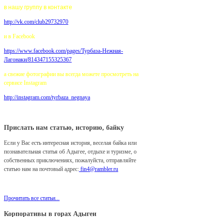
в нашу группу в контакте
http://vk.com/club29732970
и в Facebook
https://www.facebook.com/pages/
Турбаза-Нежная-
Лагонаки/814347155325367
а свежие фотографии вы всегда можете просмотреть на
сервисе Instagram
http://instagram.com/tyrbaza_negnaya
Прислать нам статью, историю, байку
Если у Вас есть интересная история, веселая байка или
познавательная статья об Адыгее, отдыхе и туризме, о
собственных приключениях, пожалуйста, отправляйте
статью нам на почтовый адрес:
fin4@rambler.ru
Мы с удовольствием разместим ее у нас на сайте!
Прочитать все статьи...
Корпоративы в горах Адыгеи