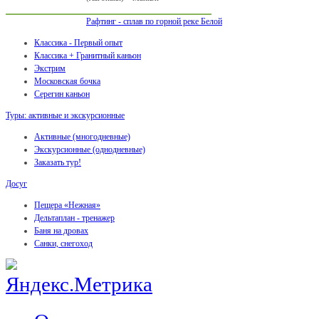
Рафтинг - сплав по горной реке Белой
Классика - Первый опыт
Классика + Гранитный каньон
Экстрим
Московская бочка
Серегин каньон
Туры: активные и экскурсионные
Активные (многодневные)
Экскурсионные (однодневные)
Заказать тур!
Досуг
Пещера «Нежная»
Дельтаплан - тренажер
Баня на дровах
Cанки, снегоход