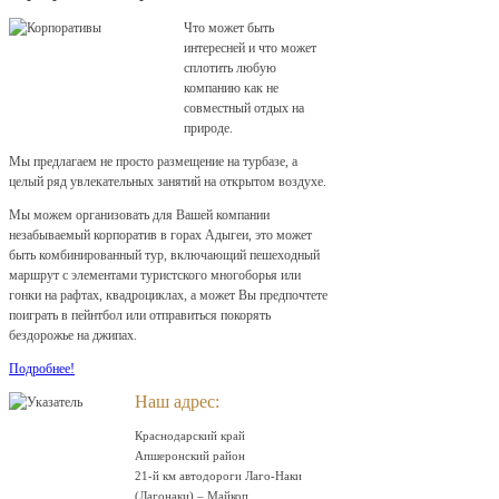
Что может быть
интересней и что может
сплотить любую
компанию как не
совместный отдых на
природе.
Мы предлагаем не просто размещение на турбазе, а
целый ряд увлекательных занятий на открытом воздухе.
Мы можем организовать для Вашей компании
незабываемый корпоратив в горах Адыгеи, это может
быть комбинированный тур, включающий пешеходный
маршрут с элементами туристского многоборья или
гонки на рафтах, квадроциклах, а может Вы предпочтете
поиграть в пейнтбол или отправиться покорять
бездорожье на джипах.
Подробнее!
Наш адрес:
Краснодарский край
Апшеронский район
21-й км автодороги Лаго-Наки
(Лагонаки) – Майкоп