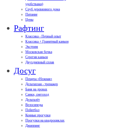
удобствами)
Сруб деревянного дома
Питание
Цены
Рафтинг
Классика - Первый опыт
Классика + Гранитный каньон
Экстрим
Московская бочка
Серегин каньон
Двухдневный сплав
Досуг
Пещера «Нежная»
Дельтаплан - тренажер
Баня на дровах
Cанки, снегоход
Дельталёт
Велосипеды
Пейнтбол
Конные прогулки
Прогулки на квадроциклах
Джиппинг