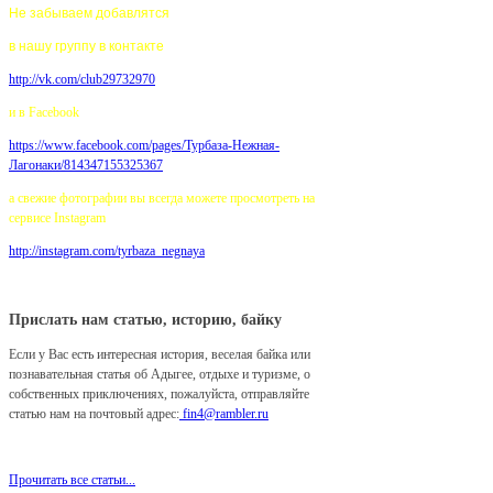
Не забываем добавлятся
в нашу группу в контакте
http://vk.com/club29732970
и в Facebook
https://www.facebook.com/pages/
Турбаза-Нежная-
Лагонаки/814347155325367
а свежие фотографии вы всегда можете просмотреть на
сервисе Instagram
http://instagram.com/tyrbaza_negnaya
Прислать нам статью, историю, байку
Если у Вас есть интересная история, веселая байка или
познавательная статья об Адыгее, отдыхе и туризме, о
собственных приключениях, пожалуйста, отправляйте
статью нам на почтовый адрес:
fin4@rambler.ru
Мы с удовольствием разместим ее у нас на сайте!
Прочитать все статьи...