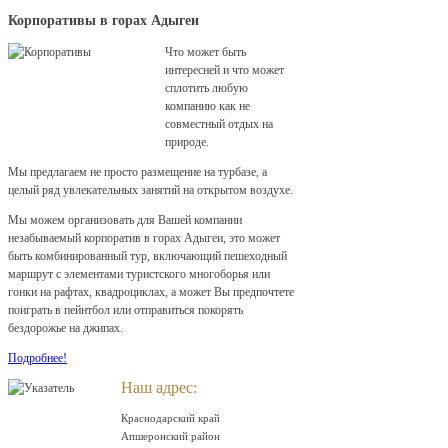
Корпоративы в горах Адыгеи
Что может быть
интересней и что может
сплотить любую
компанию как не
совместный отдых на
природе.
Мы предлагаем не просто размещение на турбазе, а
целый ряд увлекательных занятий на открытом воздухе.
Мы можем организовать для Вашей компании
незабываемый корпоратив в горах Адыгеи, это может
быть комбинированный тур, включающий пешеходный
маршрут с элементами туристского многоборья или
гонки на рафтах, квадроциклах, а может Вы предпочтете
поиграть в пейнтбол или отправиться покорять
бездорожье на джипах.
Подробнее!
Наш адрес:
Краснодарский край
Апшеронский район