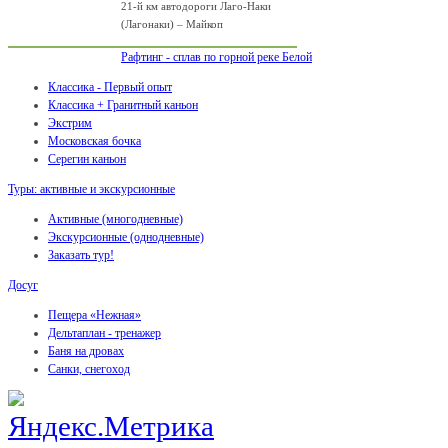
21-й км автодороги Лаго-Наки
(Лагонаки) – Майкоп
Рафтинг - сплав по горной реке Белой
Классика - Первый опыт
Классика + Гранитный каньон
Экстрим
Московская бочка
Серегин каньон
Туры: активные и экскурсионные
Активные (многодневные)
Экскурсионные (однодневные)
Заказать тур!
Досуг
Пещера «Нежная»
Дельтаплан - тренажер
Баня на дровах
Cанки, снегоход