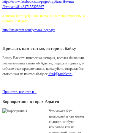
https://www.facebook.com/pages/
Турбаза-Нежная-
Лагонаки/814347155325367
а свежие фотографии вы всегда можете просмотреть на
сервисе Instagram
http://instagram.com/tyrbaza_negnaya
Прислать нам статью, историю, байку
Если у Вас есть интересная история, веселая байка или
познавательная статья об Адыгее, отдыхе и туризме, о
собственных приключениях, пожалуйста, отправляйте
статью нам на почтовый адрес:
fin4@rambler.ru
Мы с удовольствием разместим ее у нас на сайте!
Прочитать все статьи...
Корпоративы в горах Адыгеи
Что может быть
интересней и что может
сплотить любую
компанию как не
совместный отдых на