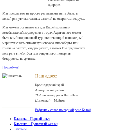
природе.
Мы предлагаем не просто размещение на турбазе, а
целый ряд увлекательных занятий на открытом воздухе.
Мы можем организовать для Вашей компании
незабываемый корпоратив в горах Адыгеи, это может
быть комбинированный тур, включающий пешеходный
маршрут с элементами туристского многоборья или
гонки на рафтах, квадроциклах, а может Вы предпочтете
поиграть в пейнтбол или отправиться покорять
бездорожье на джипах.
Подробнее!
Наш адрес:
Краснодарский край
Апшеронский район
21-й км автодороги Лаго-Наки
(Лагонаки) – Майкоп
Рафтинг - сплав по горной реке Белой
Классика - Первый опыт
Классика + Гранитный каньон
Экстрим