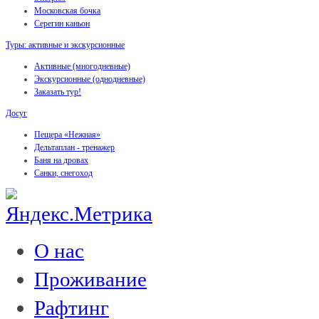
Московская бочка
Серегин каньон
Туры: активные и экскурсионные
Активные (многодневные)
Экскурсионные (однодневные)
Заказать тур!
Досуг
Пещера «Нежная»
Дельтаплан - тренажер
Баня на дровах
Cанки, снегоход
О нас
Проживание
Рафтинг