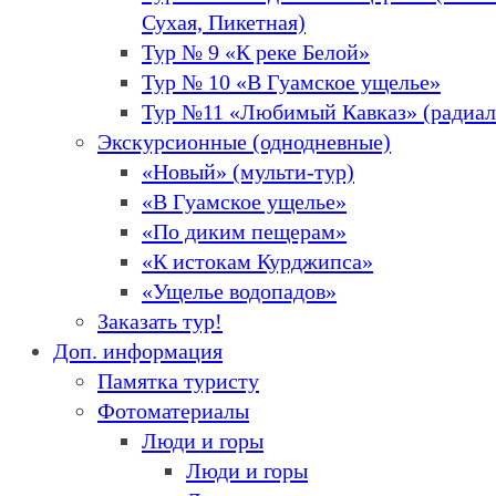
Сухая, Пикетная)
Тур № 9 «К реке Белой»
Тур № 10 «В Гуамское ущелье»
Тур №11 «Любимый Кавказ» (радиа
Экскурсионные (однодневные)
«Новый» (мульти-тур)
«В Гуамское ущелье»
«По диким пещерам»
«К истокам Курджипса»
«Ущелье водопадов»
Заказать тур!
Доп. информация
Памятка туристу
Фотоматериалы
Люди и горы
Люди и горы