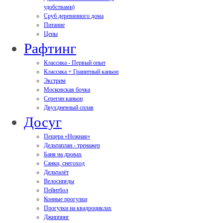
удобствами)
Сруб деревянного дома
Питание
Цены
Рафтинг
Классика - Первый опыт
Классика + Гранитный каньон
Экстрим
Московская бочка
Серегин каньон
Двухдневный сплав
Досуг
Пещера «Нежная»
Дельтаплан - тренажер
Баня на дровах
Cанки, снегоход
Дельталёт
Велосипеды
Пейнтбол
Конные прогулки
Прогулки на квадроциклах
Джиппинг