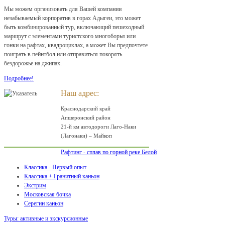
Мы можем организовать для Вашей компании
незабываемый корпоратив в горах Адыгеи, это может
быть комбинированный тур, включающий пешеходный
маршрут с элементами туристского многоборья или
гонки на рафтах, квадроциклах, а может Вы предпочтете
поиграть в пейнтбол или отправиться покорять
бездорожье на джипах.
Подробнее!
Наш адрес:
Краснодарский край
Апшеронский район
21-й км автодороги Лаго-Наки
(Лагонаки) – Майкоп
Рафтинг - сплав по горной реке Белой
Классика - Первый опыт
Классика + Гранитный каньон
Экстрим
Московская бочка
Серегин каньон
Туры: активные и экскурсионные