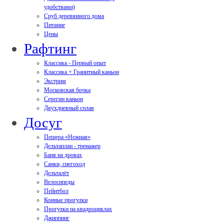
удобствами)
Сруб деревянного дома
Питание
Цены
Рафтинг
Классика - Первый опыт
Классика + Гранитный каньон
Экстрим
Московская бочка
Серегин каньон
Двухдневный сплав
Досуг
Пещера «Нежная»
Дельтаплан - тренажер
Баня на дровах
Cанки, снегоход
Дельталёт
Велосипеды
Пейнтбол
Конные прогулки
Прогулки на квадроциклах
Джиппинг