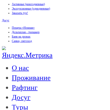
Активные (многодневные)
Экскурсионные (однодневные)
Заказать тур!
Досуг
Пещера «Нежная»
Дельтаплан - тренажер
Баня на дровах
Cанки, снегоход
О нас
Проживание
Рафтинг
Досуг
Туры