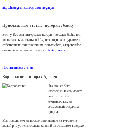
http://instagram.com/tyrbaza_negnaya
Прислать нам статью, историю, байку
Если у Вас есть интересная история, веселая байка или
познавательная статья об Адыгее, отдыхе и туризме, о
собственных приключениях, пожалуйста, отправляйте
статью нам на почтовый адрес:
fin4@rambler.ru
Мы с удовольствием разместим ее у нас на сайте!
Прочитать все статьи...
Корпоративы в горах Адыгеи
Что может быть
интересней и что может
сплотить любую
компанию как не
совместный отдых на
природе.
Мы предлагаем не просто размещение на турбазе, а
целый ряд увлекательных занятий на открытом воздухе.