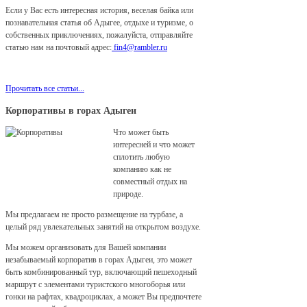
Если у Вас есть интересная история, веселая байка или
познавательная статья об Адыгее, отдыхе и туризме, о
собственных приключениях, пожалуйста, отправляйте
статью нам на почтовый адрес:
fin4@rambler.ru
Мы с удовольствием разместим ее у нас на сайте!
Прочитать все статьи...
Корпоративы в горах Адыгеи
Что может быть
интересней и что может
сплотить любую
компанию как не
совместный отдых на
природе.
Мы предлагаем не просто размещение на турбазе, а
целый ряд увлекательных занятий на открытом воздухе.
Мы можем организовать для Вашей компании
незабываемый корпоратив в горах Адыгеи, это может
быть комбинированный тур, включающий пешеходный
маршрут с элементами туристского многоборья или
гонки на рафтах, квадроциклах, а может Вы предпочтете