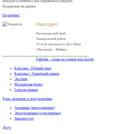
поиграть в пейнтбол или отправиться покорять
бездорожье на джипах.
Подробнее!
Наш адрес:
Краснодарский край
Апшеронский район
21-й км автодороги Лаго-Наки
(Лагонаки) – Майкоп
Рафтинг - сплав по горной реке Белой
Классика - Первый опыт
Классика + Гранитный каньон
Экстрим
Московская бочка
Серегин каньон
Туры: активные и экскурсионные
Активные (многодневные)
Экскурсионные (однодневные)
Заказать тур!
Досуг