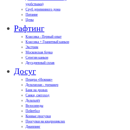
удобствами)
Сруб деревянного дома
Питание
Цены
Рафтинг
Классика - Первый опыт
Классика + Гранитный каньон
Экстрим
Московская бочка
Серегин каньон
Двухдневный сплав
Досуг
Пещера «Нежная»
Дельтаплан - тренажер
Баня на дровах
Cанки, снегоход
Дельталёт
Велосипеды
Пейнтбол
Конные прогулки
Прогулки на квадроциклах
Джиппинг