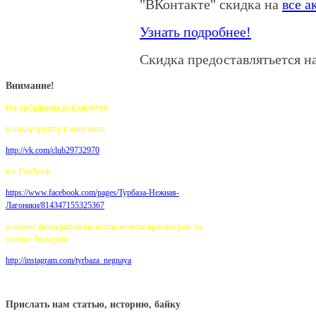
"ВКонтакте" скидка на
все а
Узнать подробнее!
Скидка предоставлятьется на
Внимание!
Не забываем добавлятся
в нашу группу в контакте
http://vk.com/club29732970
и в Facebook
https://www.facebook.com/pages/
Турбаза-Нежная-
Лагонаки/814347155325367
а свежие фотографии вы всегда можете просмотреть на
сервисе Instagram
http://instagram.com/tyrbaza_negnaya
Прислать нам статью, историю, байку