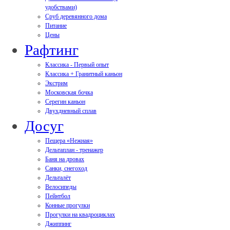
удобствами)
Сруб деревянного дома
Питание
Цены
Рафтинг
Классика - Первый опыт
Классика + Гранитный каньон
Экстрим
Московская бочка
Серегин каньон
Двухдневный сплав
Досуг
Пещера «Нежная»
Дельтаплан - тренажер
Баня на дровах
Cанки, снегоход
Дельталёт
Велосипеды
Пейнтбол
Конные прогулки
Прогулки на квадроциклах
Джиппинг