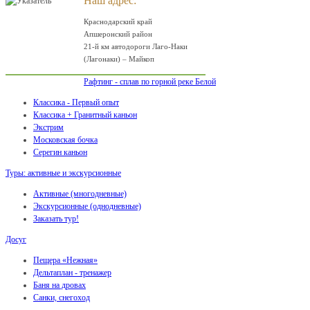
Наш адрес:
Краснодарский край
Апшеронский район
21-й км автодороги Лаго-Наки
(Лагонаки) – Майкоп
Рафтинг - сплав по горной реке Белой
Классика - Первый опыт
Классика + Гранитный каньон
Экстрим
Московская бочка
Серегин каньон
Туры: активные и экскурсионные
Активные (многодневные)
Экскурсионные (однодневные)
Заказать тур!
Досуг
Пещера «Нежная»
Дельтаплан - тренажер
Баня на дровах
Cанки, снегоход