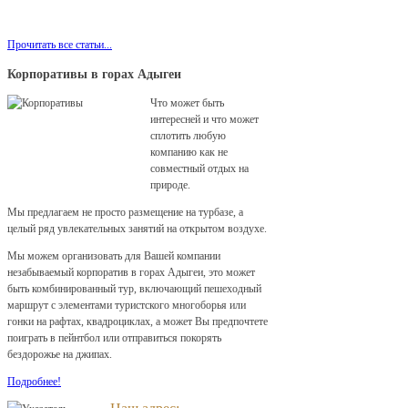
Мы с удовольствием разместим ее у нас на сайте!
Прочитать все статьи...
Корпоративы в горах Адыгеи
Что может быть
интересней и что может
сплотить любую
компанию как не
совместный отдых на
природе.
Мы предлагаем не просто размещение на турбазе, а
целый ряд увлекательных занятий на открытом воздухе.
Мы можем организовать для Вашей компании
незабываемый корпоратив в горах Адыгеи, это может
быть комбинированный тур, включающий пешеходный
маршрут с элементами туристского многоборья или
гонки на рафтах, квадроциклах, а может Вы предпочтете
поиграть в пейнтбол или отправиться покорять
бездорожье на джипах.
Подробнее!