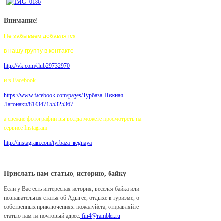
Внимание!
Не забываем добавлятся
в нашу группу в контакте
http://vk.com/club29732970
и в Facebook
https://www.facebook.com/pages/
Турбаза-Нежная-
Лагонаки/814347155325367
а свежие фотографии вы всегда можете просмотреть на
сервисе Instagram
http://instagram.com/tyrbaza_negnaya
Прислать нам статью, историю, байку
Если у Вас есть интересная история, веселая байка или
познавательная статья об Адыгее, отдыхе и туризме, о
собственных приключениях, пожалуйста, отправляйте
статью нам на почтовый адрес:
fin4@rambler.ru