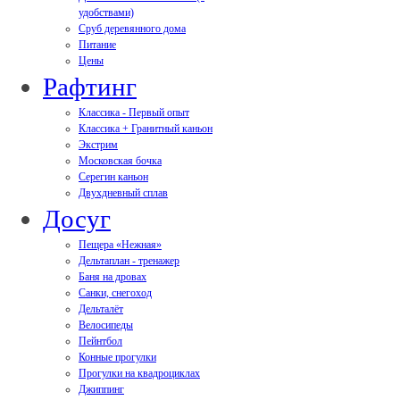
удобствами)
Сруб деревянного дома
Питание
Цены
Рафтинг
Классика - Первый опыт
Классика + Гранитный каньон
Экстрим
Московская бочка
Серегин каньон
Двухдневный сплав
Досуг
Пещера «Нежная»
Дельтаплан - тренажер
Баня на дровах
Cанки, снегоход
Дельталёт
Велосипеды
Пейнтбол
Конные прогулки
Прогулки на квадроциклах
Джиппинг