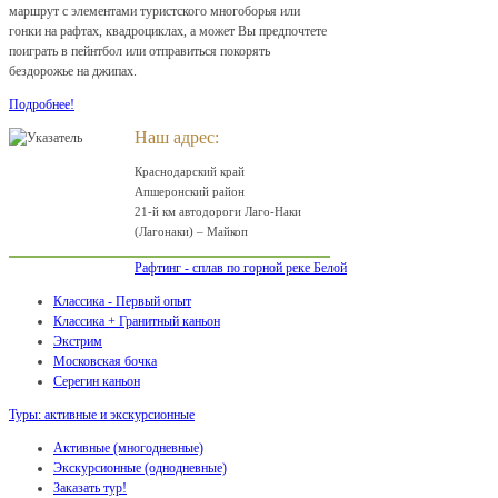
маршрут с элементами туристского многоборья или
гонки на рафтах, квадроциклах, а может Вы предпочтете
поиграть в пейнтбол или отправиться покорять
бездорожье на джипах.
Подробнее!
Наш адрес:
Краснодарский край
Апшеронский район
21-й км автодороги Лаго-Наки
(Лагонаки) – Майкоп
Рафтинг - сплав по горной реке Белой
Классика - Первый опыт
Классика + Гранитный каньон
Экстрим
Московская бочка
Серегин каньон
Туры: активные и экскурсионные
Активные (многодневные)
Экскурсионные (однодневные)
Заказать тур!