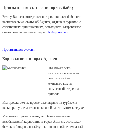
Прислать нам статью, историю, байку
Если у Вас есть интересная история, веселая байка или
познавательная статья об Адыгее, отдыхе и туризме, о
собственных приключениях, пожалуйста, отправляйте
статью нам на почтовый адрес:
fin4@rambler.ru
Мы с удовольствием разместим ее у нас на сайте!
Прочитать все статьи...
Корпоративы в горах Адыгеи
Что может быть
интересней и что может
сплотить любую
компанию как не
совместный отдых на
природе.
Мы предлагаем не просто размещение на турбазе, а
целый ряд увлекательных занятий на открытом воздухе.
Мы можем организовать для Вашей компании
незабываемый корпоратив в горах Адыгеи, это может
быть комбинированный тур, включающий пешеходный