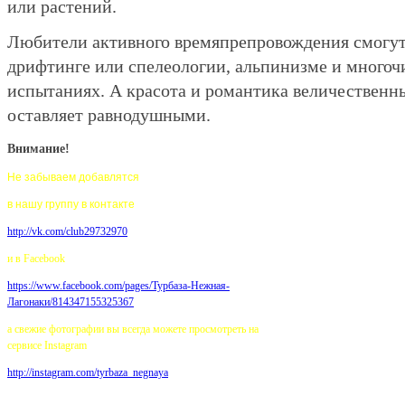
или растений.
Любители активного времяпрепровождения смогут 
дрифтинге или спелеологии, альпинизме и много
испытаниях. А красота и романтика величественны
оставляет равнодушными.
Внимание!
Не забываем добавлятся
в нашу группу в контакте
http://vk.com/club29732970
и в Facebook
https://www.facebook.com/pages/
Турбаза-Нежная-
Лагонаки/814347155325367
а свежие фотографии вы всегда можете просмотреть на
сервисе Instagram
http://instagram.com/tyrbaza_negnaya