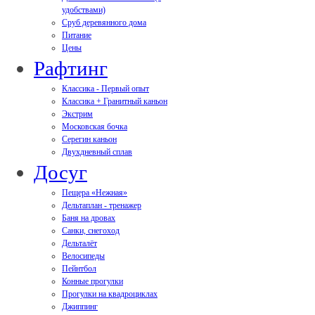
удобствами)
Сруб деревянного дома
Питание
Цены
Рафтинг
Классика - Первый опыт
Классика + Гранитный каньон
Экстрим
Московская бочка
Серегин каньон
Двухдневный сплав
Досуг
Пещера «Нежная»
Дельтаплан - тренажер
Баня на дровах
Cанки, снегоход
Дельталёт
Велосипеды
Пейнтбол
Конные прогулки
Прогулки на квадроциклах
Джиппинг