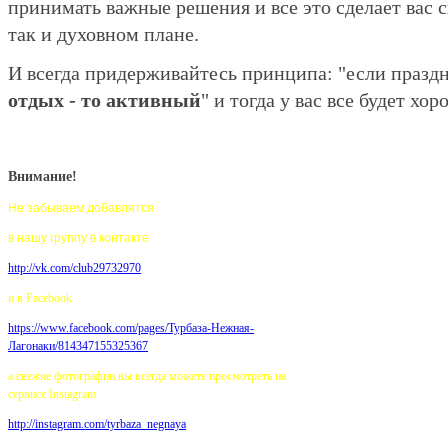
принимать важные решения и все это сделает вас 
так и духовном плане.
И всегда придерживайтесь принципа: "если празд
отдых - то активный
" и тогда у вас все будет хор
Внимание!
Не забываем добавлятся
в нашу группу в контакте
http://vk.com/club29732970
и в Facebook
https://www.facebook.com/pages/
Турбаза-Нежная-
Лагонаки/814347155325367
а свежие фотографии вы всегда можете просмотреть на
сервисе Instagram
http://instagram.com/tyrbaza_negnaya