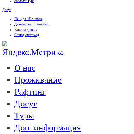
Заказать тур!
Досуг
Пещера «Нежная»
Дельтаплан - тренажер
Баня на дровах
Cанки, снегоход
О нас
Проживание
Рафтинг
Досуг
Туры
Доп. информация