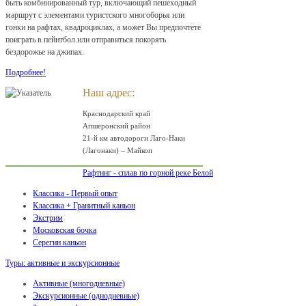
быть комбинированный тур, включающий пешеходный
маршрут с элементами туристского многоборья или
гонки на рафтах, квадроциклах, а может Вы предпочтете
поиграть в пейнтбол или отправиться покорять
бездорожье на джипах.
Подробнее!
Наш адрес:
Краснодарский край
Апшеронский район
21-й км автодороги Лаго-Наки
(Лагонаки) – Майкоп
Рафтинг - сплав по горной реке Белой
Классика - Первый опыт
Классика + Гранитный каньон
Экстрим
Московская бочка
Серегин каньон
Туры: активные и экскурсионные
Активные (многодневные)
Экскурсионные (однодневные)