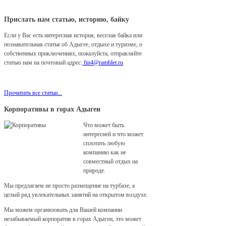
Прислать нам статью, историю, байку
Если у Вас есть интересная история, веселая байка или
познавательная статья об Адыгее, отдыхе и туризме, о
собственных приключениях, пожалуйста, отправляйте
статью нам на почтовый адрес:
fin4@rambler.ru
Мы с удовольствием разместим ее у нас на сайте!
Прочитать все статьи...
Корпоративы в горах Адыгеи
Что может быть
интересней и что может
сплотить любую
компанию как не
совместный отдых на
природе.
Мы предлагаем не просто размещение на турбазе, а
целый ряд увлекательных занятий на открытом воздухе.
Мы можем организовать для Вашей компании
незабываемый корпоратив в горах Адыгеи, это может