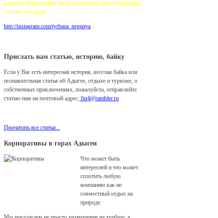
а свежие фотографии вы всегда можете просмотреть на
сервисе Instagram
http://instagram.com/tyrbaza_negnaya
Прислать нам статью, историю, байку
Если у Вас есть интересная история, веселая байка или
познавательная статья об Адыгее, отдыхе и туризме, о
собственных приключениях, пожалуйста, отправляйте
статью нам на почтовый адрес:
fin4@rambler.ru
Мы с удовольствием разместим ее у нас на сайте!
Прочитать все статьи...
Корпоративы в горах Адыгеи
Что может быть
интересней и что может
сплотить любую
компанию как не
совместный отдых на
природе.
Мы предлагаем не просто размещение на турбазе, а