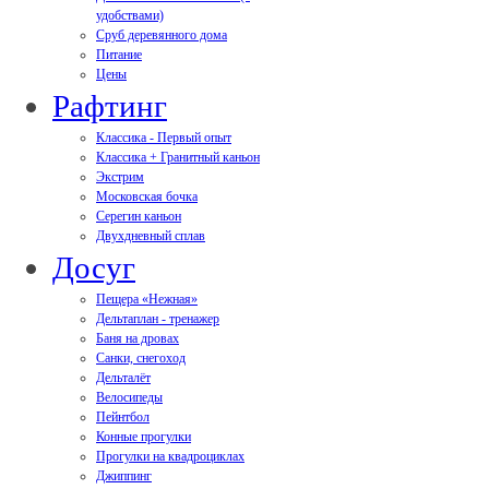
удобствами)
Сруб деревянного дома
Питание
Цены
Рафтинг
Классика - Первый опыт
Классика + Гранитный каньон
Экстрим
Московская бочка
Серегин каньон
Двухдневный сплав
Досуг
Пещера «Нежная»
Дельтаплан - тренажер
Баня на дровах
Cанки, снегоход
Дельталёт
Велосипеды
Пейнтбол
Конные прогулки
Прогулки на квадроциклах
Джиппинг