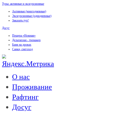
Туры: активные и экскурсионные
Активные (многодневные)
Экскурсионные (однодневные)
Заказать тур!
Досуг
Пещера «Нежная»
Дельтаплан - тренажер
Баня на дровах
Cанки, снегоход
О нас
Проживание
Рафтинг
Досуг