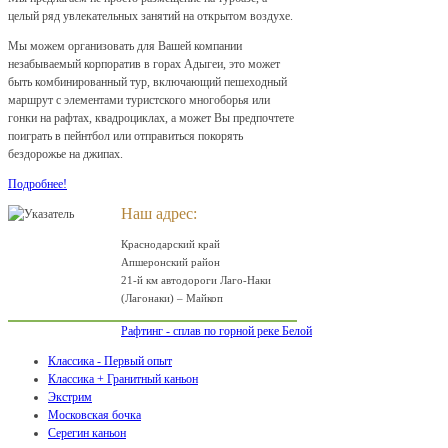
целый ряд увлекательных занятий на открытом воздухе.
Мы можем организовать для Вашей компании
незабываемый корпоратив в горах Адыгеи, это может
быть комбинированный тур, включающий пешеходный
маршрут с элементами туристского многоборья или
гонки на рафтах, квадроциклах, а может Вы предпочтете
поиграть в пейнтбол или отправиться покорять
бездорожье на джипах.
Подробнее!
Наш адрес:
Краснодарский край
Апшеронский район
21-й км автодороги Лаго-Наки
(Лагонаки) – Майкоп
Рафтинг - сплав по горной реке Белой
Классика - Первый опыт
Классика + Гранитный каньон
Экстрим
Московская бочка
Серегин каньон