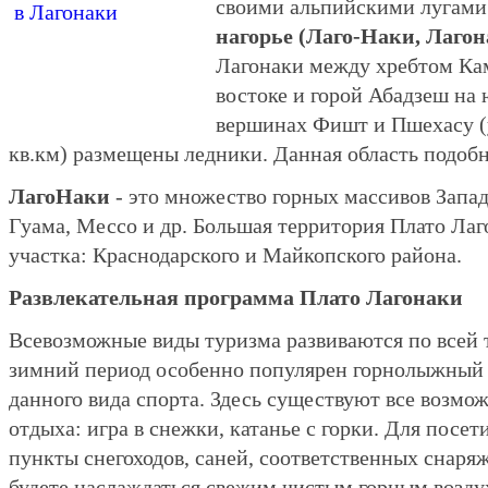
своими альпийскими лугами 
нагорье (Лаго-Наки, Лагон
Лагонаки между хребтом Ка
востоке и горой Абадзеш на
вершинах Фишт и Пшехасу (
кв.км) размещены ледники. Данная область подоб
ЛагоНаки
- это множество горных массивов Запад
Гуама, Мессо и др. Большая территория Плато Лаг
участка: Краснодарского и Майкопского района.
Развлекательная программа Плато Лагонаки
Всевозможные виды туризма развиваются по всей 
зимний период особенно популярен горнолыжный
данного вида спорта. Здесь существуют все возмо
отдыха: игра в снежки, катанье с горки. Для посе
пункты снегоходов, саней, соответственных снар
будете наслаждаться свежим чистым горным возд